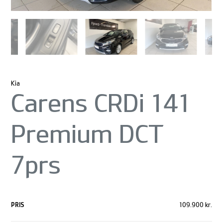
Kia
Carens CRDi 141
Premium DCT
7prs
PRIS
109.900 kr.