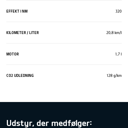
EFFEKT I NM
320
KILOMETER / LITER
20,8 km/l
MOTOR
1,7 l
CO
2
UDLEDNING
128 g/km
Udstyr, der medfølger: