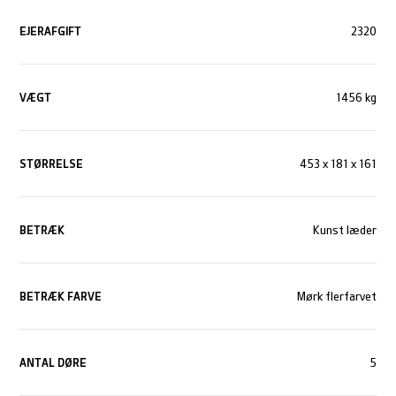
EJERAFGIFT
2320
VÆGT
1456 kg
STØRRELSE
453 x 181 x 161
BETRÆK
Kunst læder
BETRÆK FARVE
Mørk flerfarvet
ANTAL DØRE
5