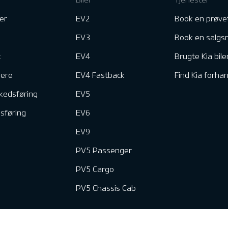
er
EV2
Book en prøve
EV3
Book en salgs
k
EV4
Brugte Kia bile
nere
EV4 Fastback
Find Kia forhan
kedsføring
EV5
dsføring
EV6
EV9
PV5 Passenger
PV5 Cargo
PV5 Chassis Cab
e