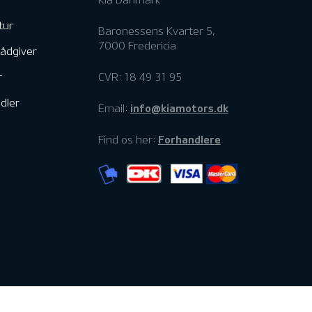
tur
Baronessens Kvarter 5,
7000 Fredericia
rådgiver
r
CVR: 18 49 31 95
dler
info@kiamotors.dk
Email:
Forhandlere
Find os her: