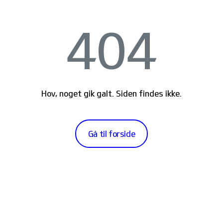
404
Hov, noget gik galt. Siden findes ikke.
Gå til forside