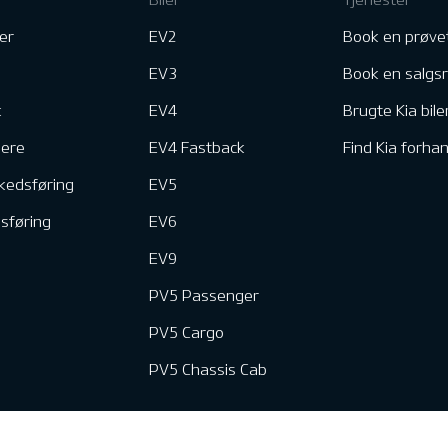
er
EV2
Book en prøve
EV3
Book en salgs
k
EV4
Brugte Kia bile
nere
EV4 Fastback
Find Kia forhan
kedsføring
EV5
dsføring
EV6
EV9
PV5 Passenger
PV5 Cargo
PV5 Chassis Cab
e