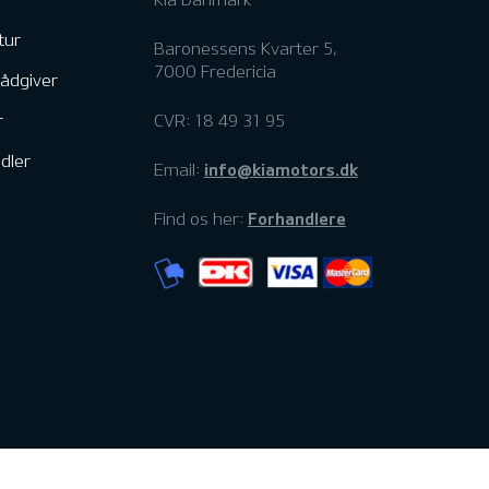
tur
Baronessens Kvarter 5,
7000 Fredericia
rådgiver
r
CVR: 18 49 31 95
dler
info@kiamotors.dk
Email:
Forhandlere
Find os her: