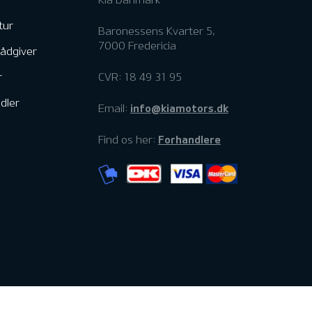
tur
Baronessens Kvarter 5,
7000 Fredericia
rådgiver
r
CVR: 18 49 31 95
dler
info@kiamotors.dk
Email:
Forhandlere
Find os her: