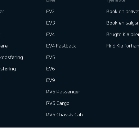
er
EV2
Book en prøve
EV3
Book en salgs
k
EV4
Brugte Kia bile
nere
EV4 Fastback
Find Kia forhan
kedsføring
EV5
dsføring
EV6
EV9
PV5 Passenger
PV5 Cargo
PV5 Chassis Cab
e