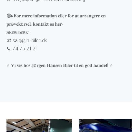
🟢▸𝐅𝐨𝐫 𝐦𝐞𝐫𝐞 𝐢𝐧𝐟𝐨𝐫𝐦𝐚𝐭𝐢𝐨𝐧 𝐞𝐥𝐥𝐞𝐫 𝐟𝐨𝐫 𝐚𝐭 𝐚𝐫𝐫𝐚𝐧𝐠𝐞𝐫𝐞 𝐞𝐧
𝐩𝐫ø𝐯𝐞𝐤ø𝐫𝐬𝐞𝐥, 𝐤𝐨𝐧𝐭𝐚𝐤𝐭 𝐨𝐬 𝐡𝐞𝐫:
𝐒𝐤æ𝐫𝐛æ𝐤:
📧
salg@jh-biler.dk
📞 74 75 21 21
⭐ 𝐕𝐢 𝐬𝐞𝐬 𝐡𝐨𝐬 𝐉ø𝐫𝐠𝐞𝐧 𝐇𝐚𝐧𝐬𝐞𝐧 𝐁𝐢𝐥𝐞𝐫 𝐭𝐢𝐥 𝐞𝐧 𝐠𝐨𝐝 𝐡𝐚𝐧𝐝𝐞𝐥! ⭐