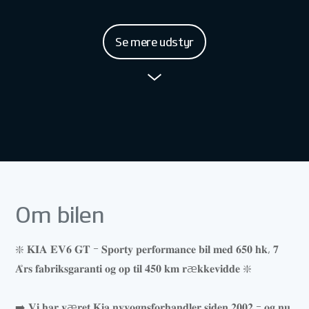
Se mere udstyr
Om bilen
❇️ 𝐊𝐈𝐀 𝐄𝐕𝟔 𝐆𝐓 – 𝐒𝐩𝐨𝐫𝐭𝐲 𝐩𝐞𝐫𝐟𝐨𝐫𝐦𝐚𝐧𝐜𝐞 𝐛𝐢𝐥 𝐦𝐞𝐝 𝟔𝟓𝟎 𝐡𝐤, 𝟕
𝐀̊𝐫𝐬 𝐟𝐚𝐛𝐫𝐢𝐤𝐬𝐠𝐚𝐫𝐚𝐧𝐭𝐢 𝐨𝐠 𝐨𝐩 𝐭𝐢𝐥 𝟒𝟓𝟎 𝐤𝐦 𝐫æ𝐤𝐤𝐞𝐯𝐢𝐝𝐝𝐞 ❇️
➡️ 𝐕𝐢 𝐡𝐚𝐫 𝐯æ𝐫𝐞𝐭 𝐊𝐢𝐚 𝐧𝐲𝐯𝐨𝐠𝐧𝐬𝐟𝐨𝐫𝐡𝐚𝐧𝐝𝐥𝐞𝐫 𝐬𝐢𝐝𝐞𝐧 𝟐𝟎𝟎𝟐 – 𝐨𝐠 𝐧𝐮