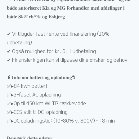
𝐛𝐚̊𝐝𝐞 𝐚𝐮𝐭𝐨𝐫𝐢𝐬𝐞𝐫𝐞𝐭 𝐊𝐢𝐚 𝐨𝐠 𝐌𝐆 𝐟𝐨𝐫𝐡𝐚𝐧𝐝𝐥𝐞𝐫 𝐦𝐞𝐝 𝐚𝐟𝐝𝐞𝐥𝐢𝐧𝐠𝐞𝐫 𝐢
𝐛𝐚̊𝐝𝐞 𝐒𝐤æ𝐫𝐛æ𝐤 𝐨𝐠 𝐄𝐬𝐛𝐣𝐞𝐫𝐠
✔ Vi tilbyder fast rente ved finansiering (20%
udbetaling)
✔ Også mulighed for kr. 0,- i udbetaling
✔ Finansieringen kan vi tilpasse dine ønsker og behov
🔋𝐈𝐧𝐟𝐨 𝐨𝐦 𝐛𝐚𝐭𝐭𝐞𝐫𝐢 𝐨𝐠 𝐨𝐩𝐥𝐚𝐝𝐧𝐢𝐧𝐠🔌
✅▸84 kwh batteri
✅▸3-faset AC opladning
✅▸Op til 450 km WLTP rækkevidde
✅▸CCS stik til DC-opladning
✅▸DC opladningstid: (10-80% v. 800V) ~ 18 min
𝐁𝐞𝐦æ𝐫𝐤 𝐝𝐞𝐭𝐭𝐞 𝐮𝐝𝐬𝐭𝐲𝐫: