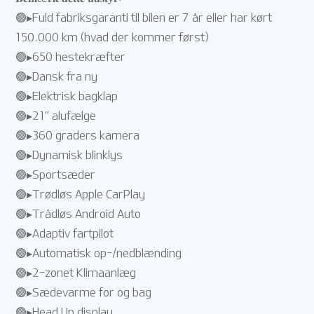
🟢▸Fuld fabriksgaranti til bilen er 7 år eller har kørt
150.000 km (hvad der kommer først)
🟢▸650 hestekræfter
🟢▸Dansk fra ny
🟢▸Elektrisk bagklap
🟢▸21” alufælge
🟢▸360 graders kamera
🟢▸Dynamisk blinklys
🟢▸Sportsæder
🟢▸Trødløs Apple CarPlay
🟢▸Trådløs Android Auto
🟢▸Adaptiv fartpilot
🟢▸Automatisk op-/nedblænding
🟢▸2-zonet Klimaanlæg
🟢▸Sædevarme for og bag
🟢▸Head Up display