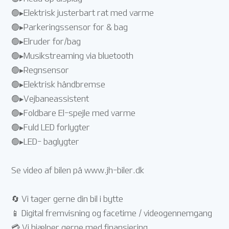
🟢▸Elektrisk justerbart rat med varme
🟢▸Parkeringssensor for & bag
🟢▸Elruder for/bag
🟢▸Musikstreaming via bluetooth
🟢▸Regnsensor
🟢▸Elektrisk håndbremse
🟢▸Vejbaneassistent
🟢▸Foldbare El-spejle med varme
🟢▸Fuld LED forlygter
🟢▸LED- baglygter
Se video af bilen på www.jh-biler.dk
🔄 Vi tager gerne din bil i bytte
📱 Digital fremvisning og facetime / videogennemgang
💳 Vi hjælper gerne med finansiering