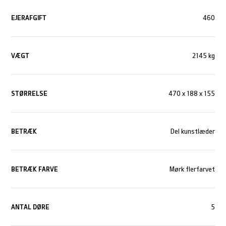
EJERAFGIFT
460
VÆGT
2145 kg
STØRRELSE
470 x 188 x 155
BETRÆK
Del kunstlæder
BETRÆK FARVE
Mørk flerfarvet
ANTAL DØRE
5