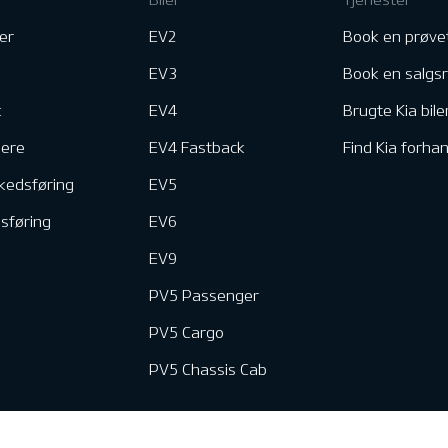
er
EV2
Book en prøve
EV3
Book en salgs
k
EV4
Brugte Kia bile
nere
EV4 Fastback
Find Kia forhan
kedsføring
EV5
dsføring
EV6
EV9
PV5 Passenger
PV5 Cargo
PV5 Chassis Cab
e