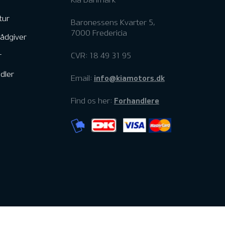
tur
Baronessens Kvarter 5,
7000 Fredericia
rådgiver
r
CVR: 18 49 31 95
dler
info@kiamotors.dk
Email:
Forhandlere
Find os her: