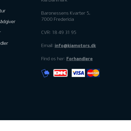
tur
Baronessens Kvarter 5,
7000 Fredericia
rådgiver
r
CVR: 18 49 31 95
dler
info@kiamotors.dk
Email:
Forhandlere
Find os her: