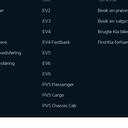
er
EV2
Book en prøve
EV3
Book en salgs
k
EV4
Brugte Kia bile
nere
EV4 Fastback
Find Kia forhan
kedsføring
EV5
dsføring
EV6
EV9
PV5 Passenger
PV5 Cargo
PV5 Chassis Cab
e