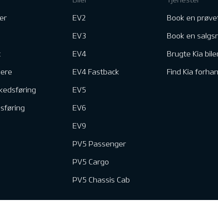
er
EV2
Book en prøve
EV3
Book en salgs
k
EV4
Brugte Kia bile
nere
EV4 Fastback
Find Kia forhan
kedsføring
EV5
dsføring
EV6
EV9
PV5 Passenger
PV5 Cargo
PV5 Chassis Cab
e