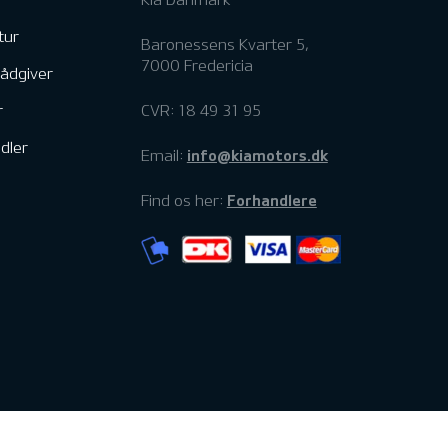
tur
Baronessens Kvarter 5,
7000 Fredericia
rådgiver
r
CVR: 18 49 31 95
dler
info@kiamotors.dk
Email:
Forhandlere
Find os her: