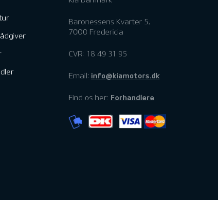
tur
Baronessens Kvarter 5,
7000 Fredericia
rådgiver
r
CVR: 18 49 31 95
dler
info@kiamotors.dk
Email:
Forhandlere
Find os her: