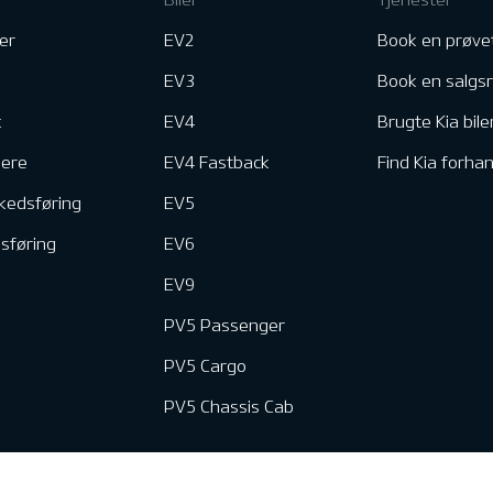
er
EV2
Book en prøve
EV3
Book en salgs
k
EV4
Brugte Kia bile
nere
EV4 Fastback
Find Kia forhan
kedsføring
EV5
dsføring
EV6
EV9
PV5 Passenger
PV5 Cargo
PV5 Chassis Cab
e