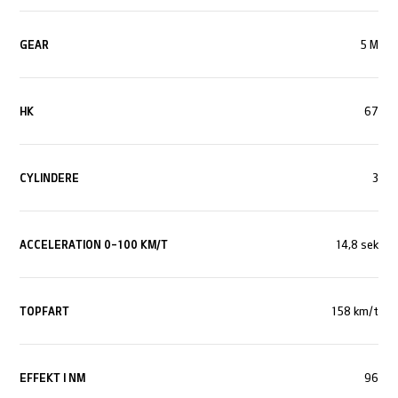
GEAR
5 M
HK
67
CYLINDERE
3
ACCELERATION 0-100 KM/T
14,8 sek
TOPFART
158 km/t
EFFEKT I NM
96