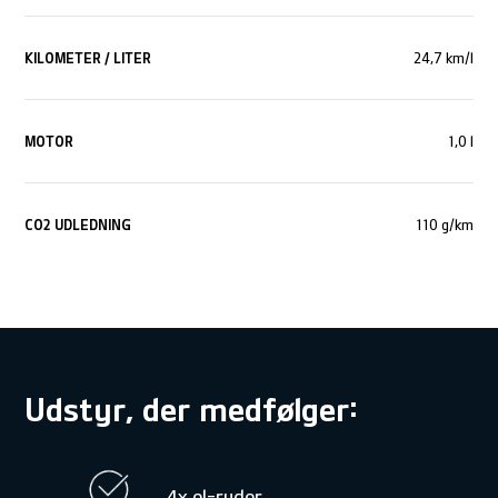
KILOMETER / LITER
24,7 km/l
MOTOR
1,0 l
CO
2
UDLEDNING
110 g/km
Udstyr, der medfølger:
4x el-ruder