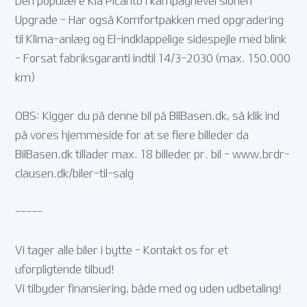
Den populære Kia Picanto i kampagneversionen
Upgrade - Har også Komfortpakken med opgradering
til Klima-anlæg og El-indklappelige sidespejle med blink
- Forsat fabriksgaranti indtil 14/3-2030 (max. 150.000
km)
OBS: Kigger du på denne bil på BilBasen.dk, så klik ind
på vores hjemmeside for at se flere billeder da
BilBasen.dk tillader max. 18 billeder pr. bil - www.brdr-
clausen.dk/biler-til-salg
-----
Vi tager alle biler i bytte - Kontakt os for et
uforpligtende tilbud!
Vi tilbyder finansiering, både med og uden udbetaling!