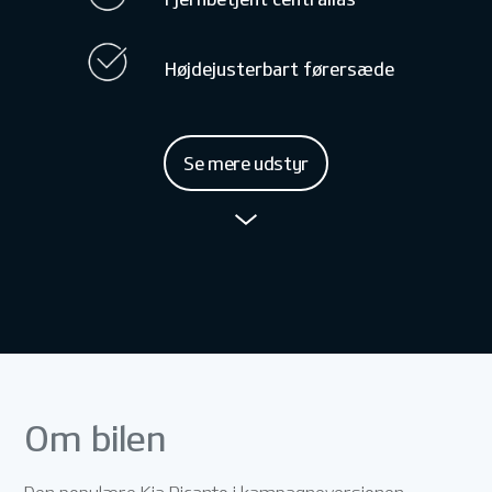
Højdejusterbart førersæde
Se mere udstyr
Om bilen