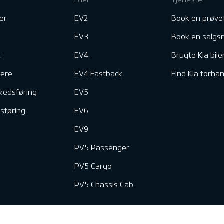
er
EV2
Book en prøve
EV3
Book en salgs
k
EV4
Brugte Kia bile
nere
EV4 Fastback
Find Kia forhan
kedsføring
EV5
dsføring
EV6
EV9
PV5 Passenger
PV5 Cargo
PV5 Chassis Cab
e