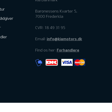
tur
Baronessens Kvarter 5,
7000 Fredericia
rådgiver
r
CVR: 18 49 31 95
dler
info@kiamotors.dk
Email:
Forhandlere
Find os her: