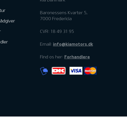
tur
Baronessens Kvarter 5,
7000 Fredericia
rådgiver
r
CVR: 18 49 31 95
dler
info@kiamotors.dk
Email:
Forhandlere
Find os her: