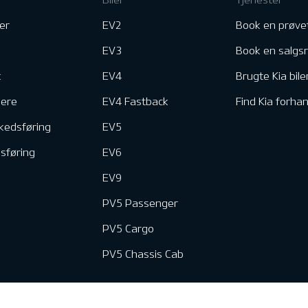
er
EV2
Book en prøve
EV3
Book en salgs
k
EV4
Brugte Kia bile
nere
EV4 Fastback
Find Kia forhan
kedsføring
EV5
dsføring
EV6
EV9
PV5 Passenger
PV5 Cargo
PV5 Chassis Cab
e