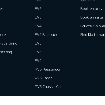
er
EV2
Book en prøve
EV3
Book en salgs
k
EV4
Brugte Kia bile
nere
EV4 Fastback
Find Kia forhan
kedsføring
EV5
dsføring
EV6
EV9
PV5 Passenger
PV5 Cargo
PV5 Chassis Cab
e