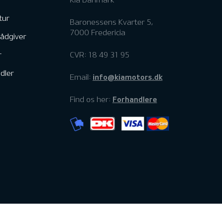
tur
Baronessens Kvarter 5,
7000 Fredericia
rådgiver
r
CVR: 18 49 31 95
dler
info@kiamotors.dk
Email:
Forhandlere
Find os her: