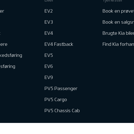
er
EV2
Book en prøve
EV3
Book en salgs
k
EV4
Brugte Kia bile
nere
EV4 Fastback
Find Kia forhan
kedsføring
EV5
dsføring
EV6
EV9
PV5 Passenger
PV5 Cargo
PV5 Chassis Cab
e