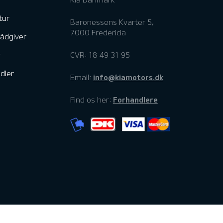
tur
Baronessens Kvarter 5,
7000 Fredericia
rådgiver
r
CVR: 18 49 31 95
dler
info@kiamotors.dk
Email:
Forhandlere
Find os her: