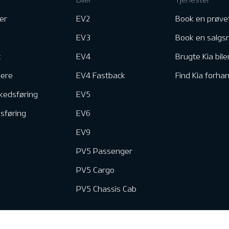
er
EV2
Book en prøve
EV3
Book en salgs
k
EV4
Brugte Kia bile
nere
EV4 Fastback
Find Kia forhan
kedsføring
EV5
dsføring
EV6
EV9
PV5 Passenger
PV5 Cargo
PV5 Chassis Cab
e