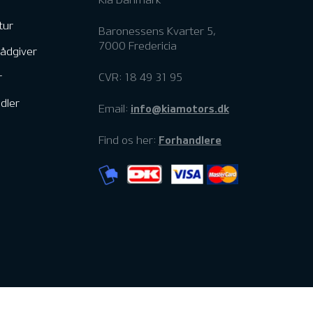
tur
Baronessens Kvarter 5,
7000 Fredericia
rådgiver
r
CVR: 18 49 31 95
dler
info@kiamotors.dk
Email:
Forhandlere
Find os her: