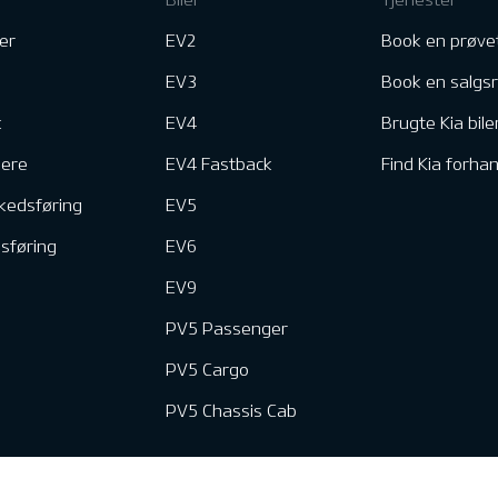
er
EV2
Book en prøve
EV3
Book en salgs
k
EV4
Brugte Kia bile
nere
EV4 Fastback
Find Kia forhan
kedsføring
EV5
dsføring
EV6
EV9
PV5 Passenger
PV5 Cargo
PV5 Chassis Cab
e