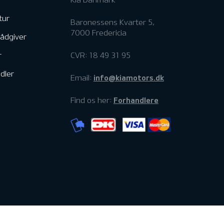
tur
Baronessens Kvarter 5,
7000 Fredericia
rådgiver
r
CVR: 18 49 31 95
dler
info@kiamotors.dk
Email:
Forhandlere
Find os her: