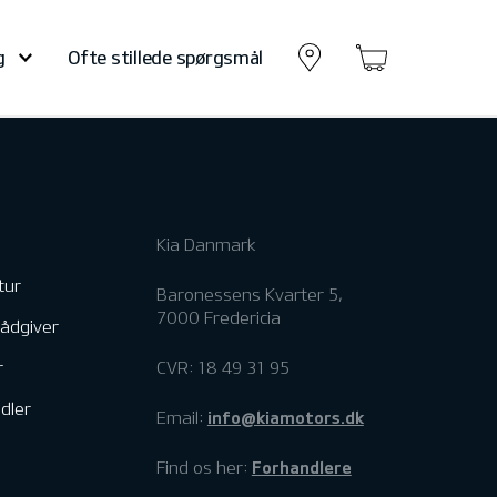
g
Ofte stillede spørgsmål
Kia Danmark
tur
Baronessens Kvarter 5,
7000 Fredericia
rådgiver
r
CVR: 18 49 31 95
dler
info@kiamotors.dk
Email:
Forhandlere
Find os her: