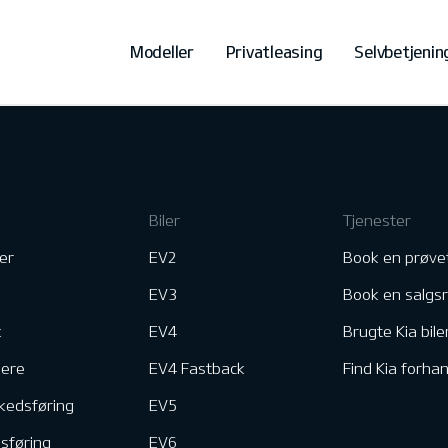
Modeller
Privatleasing
Selvbetjenin
Biler
Tjenester
er
EV2
Book en prøve
EV3
Book en salgs
k
EV4
Brugte Kia bile
nere
EV4 Fastback
Find Kia forhan
kedsføring
EV5
dsføring
EV6