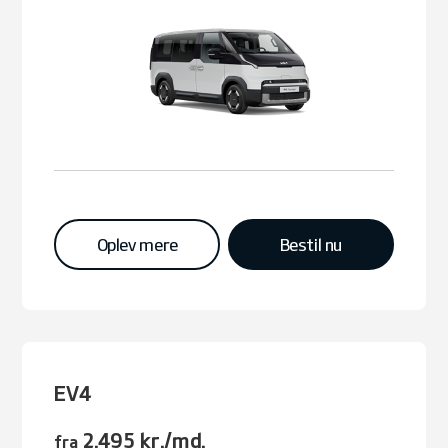
Oplev mere
Bestil nu
EV4
2.495 kr./md.
fra