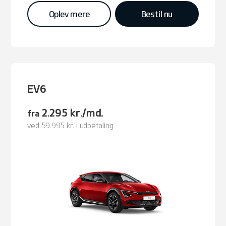
Oplev mere
Bestil nu
EV6
2.295 kr./md.
fra
ved 59.995 kr. i udbetaling