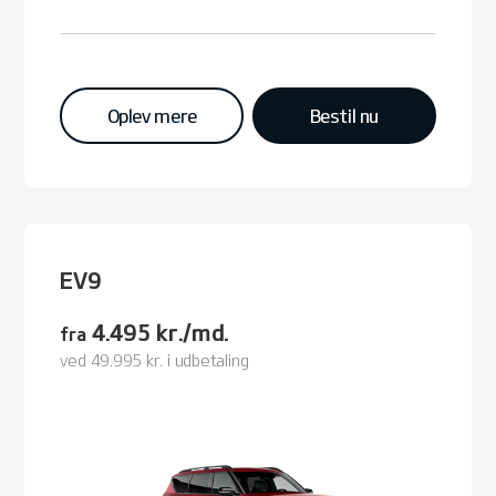
Oplev mere
Bestil nu
EV9
4.495 kr./md.
fra
ved 49.995 kr. i udbetaling