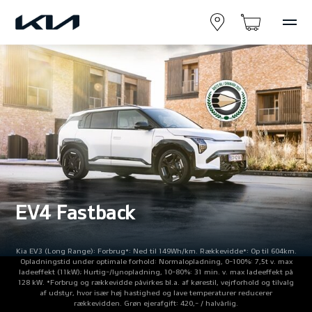
EV4 Fastback
Kia EV3 (Long Range): Forbrug*: Ned til 149Wh/km. Rækkevidde*: Op til 604km.
Opladningstid under optimale forhold: Normalopladning, 0-100%: 7,5t v. max
ladeeffekt (11kW); Hurtig-/lynopladning, 10-80%: 31 min. v. max ladeeffekt på
128 kW. *Forbrug og rækkevidde påvirkes bl.a. af kørestil, vejrforhold og tilvalg
af udstyr, hvor især høj hastighed og lave temperaturer reducerer
rækkevidden. Grøn ejerafgift: 420,- / halvårlig.