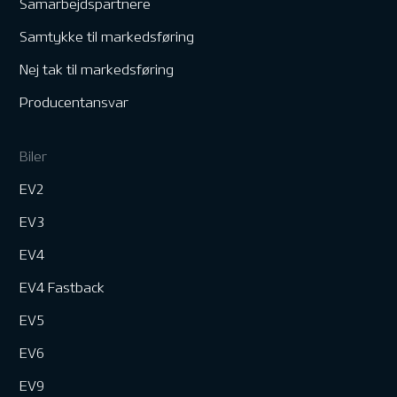
Samarbejdspartnere
Samtykke til markedsføring
Nej tak til markedsføring
Producentansvar
Biler
EV2
EV3
EV4
EV4 Fastback
EV5
EV6
EV9