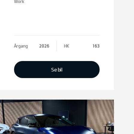
Work
Årgang
2026
HK
163
Se bil