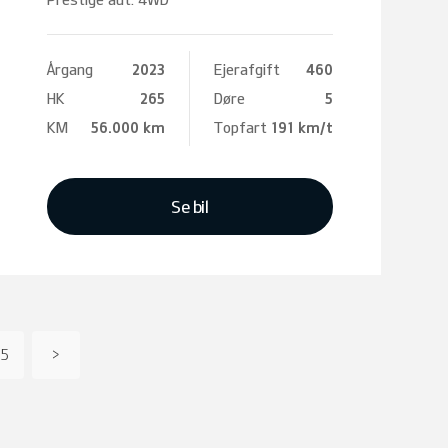
Årgang
2023
Ejerafgift
460
HK
265
Døre
5
KM
56.000 km
Topfart
191 km/t
Se bil
5
>