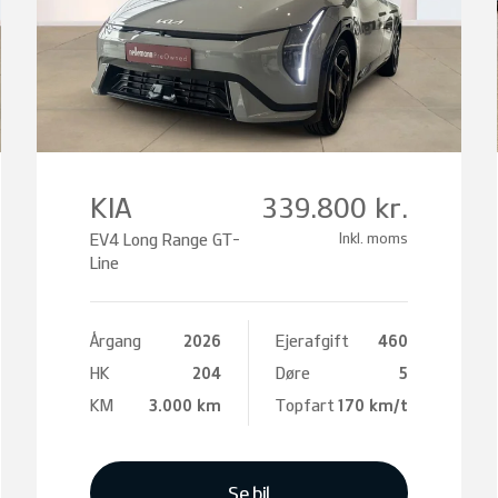
KIA
339.800 kr.
EV4 Long Range GT-
Inkl. moms
Line
Årgang
2026
Ejerafgift
460
HK
204
Døre
5
KM
3.000 km
Topfart
170 km/t
Se bil