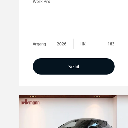
Work Pro
Årgang
2026
HK
163
Se bil