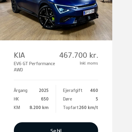
KIA
467.700 kr.
EV6 GT Performance
Inkl. moms
AWD
Årgang
2025
Ejerafgift
460
HK
650
Døre
5
KM
8.200 km
Topfart
260 km/t
Se bil