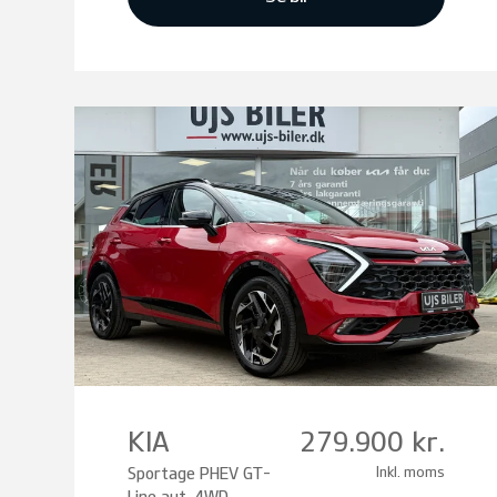
KIA
279.900 kr.
Sportage PHEV GT-
Inkl. moms
Line aut. 4WD