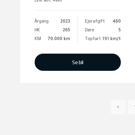
Årgang
2023
Ejerafgift
460
HK
265
Døre
5
KM
70.000 km
Topfart
191 km/t
Se bil
<