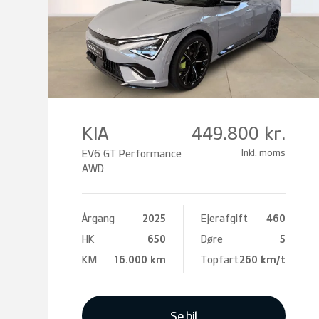
KIA
449.800 kr.
EV6 GT Performance
Inkl. moms
AWD
Årgang
2025
Ejerafgift
460
HK
650
Døre
5
KM
16.000 km
Topfart
260 km/t
Se bil