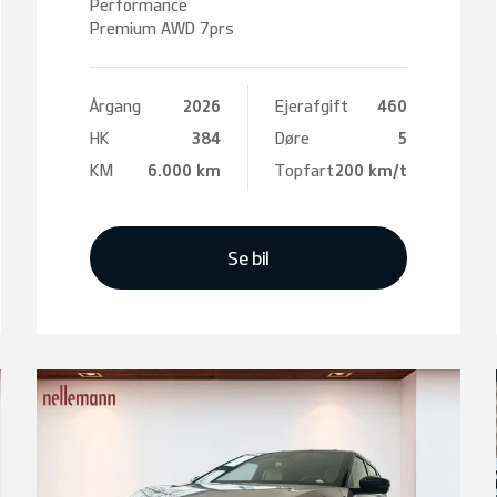
Performance
Premium AWD 7prs
Årgang
2026
Ejerafgift
460
HK
384
Døre
5
KM
6.000 km
Topfart
200 km/t
Se bil