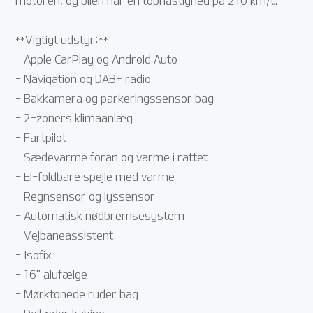
motoren, og bilen har en tophastighed på 210 km/t.
**Vigtigt udstyr:**
- Apple CarPlay og Android Auto
- Navigation og DAB+ radio
- Bakkamera og parkeringssensor bag
- 2-zoners klimaanlæg
- Fartpilot
- Sædevarme foran og varme i rattet
- El-foldbare spejle med varme
- Regnsensor og lyssensor
- Automatisk nødbremsesystem
- Vejbaneassistent
- Isofix
- 16" alufælge
- Mørktonede ruder bag