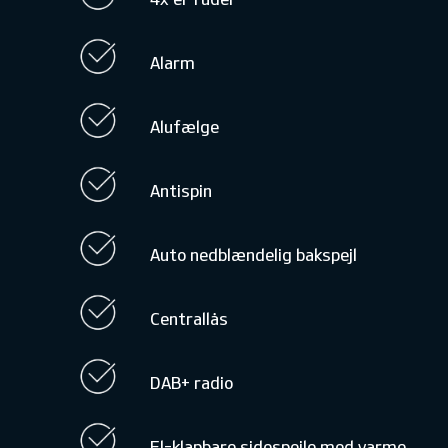
Alarm
Alufælge
Antispin
Auto nedblændelig bakspejl
Centrallås
DAB+ radio
El-klapbare sidespejle med varme