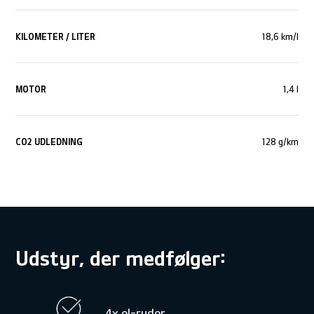
KILOMETER / LITER
18,6 km/l
MOTOR
1,4 l
CO
2
UDLEDNING
128 g/km
Udstyr, der medfølger:
4x el-ruder