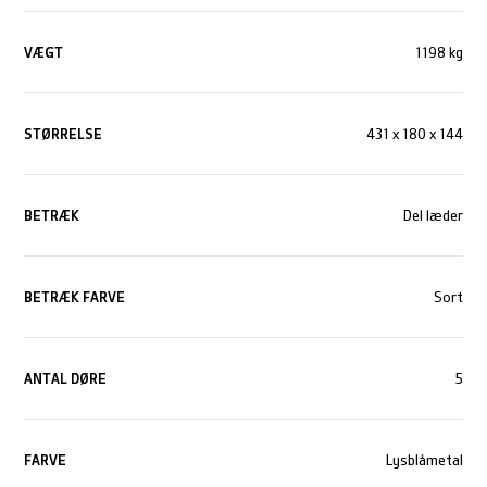
VÆGT
1198 kg
STØRRELSE
431 x 180 x 144
BETRÆK
Del læder
BETRÆK FARVE
Sort
ANTAL DØRE
5
FARVE
Lysblåmetal