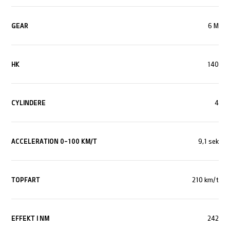
GEAR
6 M
HK
140
CYLINDERE
4
ACCELERATION 0-100 KM/T
9,1 sek
TOPFART
210 km/t
EFFEKT I NM
242