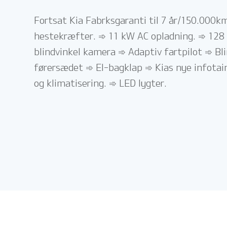
Fortsat Kia Fabrksgaranti til 7 år/150.000k
hestekræfter. ➾ 11 kW AC opladning. ➾ 128 
blindvinkel kamera ➾ Adaptiv fartpilot ➾ B
førersædet ➾ El-bagklap ➾ Kias nye infotai
og klimatisering. ➾ LED lygter.