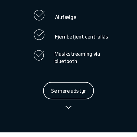
Alufælge
Fjernbetjent centrallås
Musikstreaming via
bluetooth
Se mere udstyr