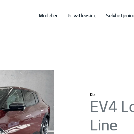
Modeller
Privatleasing
Selvbetjenin
Kia
EV4 L
Line