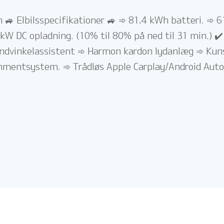
m 🚙 Elbilsspecifikationer 🚙 ➾ 81,4 kWh batteri. 
kW DC opladning. (10% til 80% på ned til 31 min.) ✔
lindvinkelassistent ➾ Harmon kardon lydanlæg ➾ Kuns
nmentsystem. ➾ Trådløs Apple Carplay/Android Auto