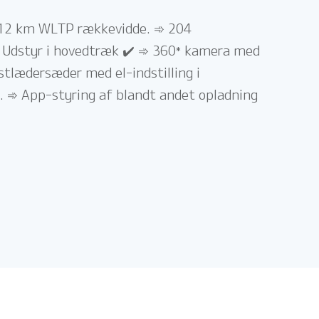
➾ 612 km WLTP rækkevidde. ➾ 204
️ Udstyr i hovedtræk ✔️ ➾ 360* kamera med
tlædersæder med el-indstilling i
. ➾ App-styring af blandt andet opladning