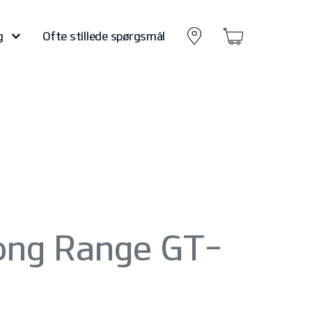
g
Ofte stillede spørgsmål
ong Range GT-