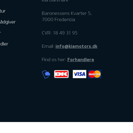
tur
Baronessens Kvarter 5,
7000 Fredericia
rådgiver
r
CVR: 18 49 31 95
dler
info@kiamotors.dk
Email:
Forhandlere
Find os her: