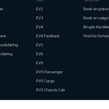
er
EV2
Book en prøve
EV3
Book en salgs
k
EV4
Brugte Kia bile
nere
EV4 Fastback
Find Kia forhan
kedsføring
EV5
dsføring
EV6
EV9
PV5 Passenger
PV5 Cargo
PV5 Chassis Cab
e