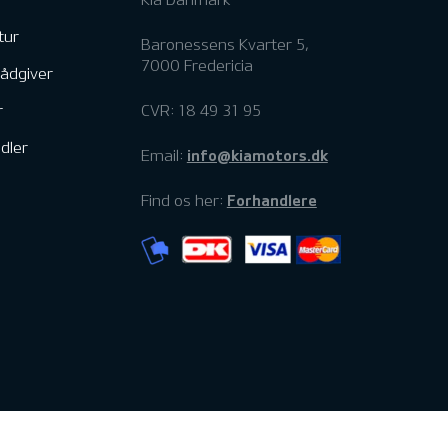
tur
Baronessens Kvarter 5,
7000 Fredericia
rådgiver
r
CVR: 18 49 31 95
dler
info@kiamotors.dk
Email:
Forhandlere
Find os her: