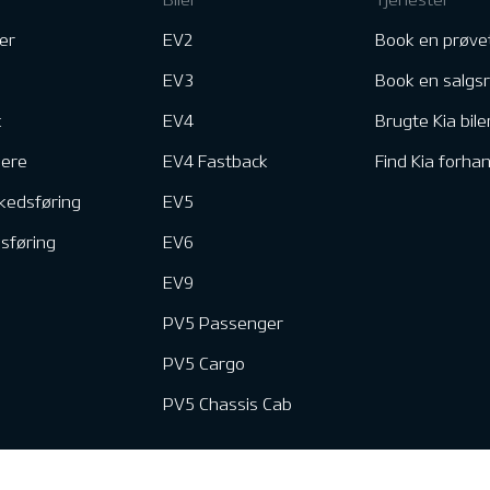
er
EV2
Book en prøve
EV3
Book en salgs
k
EV4
Brugte Kia bile
nere
EV4 Fastback
Find Kia forhan
kedsføring
EV5
dsføring
EV6
EV9
PV5 Passenger
PV5 Cargo
PV5 Chassis Cab
e