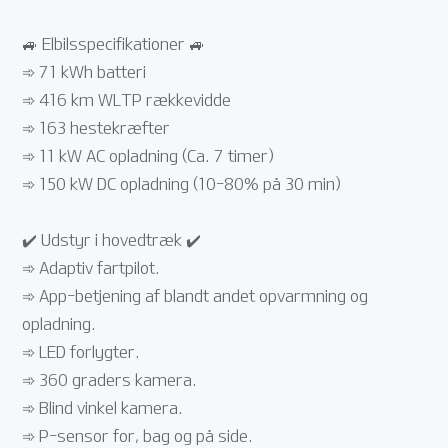
🚙 Elbilsspecifikationer 🚙
➾ 71 kWh batteri
➾ 416 km WLTP rækkevidde
➾ 163 hestekræfter
➾ 11 kW AC opladning (Ca. 7 timer)
➾ 150 kW DC opladning (10-80% på 30 min)
✔️ Udstyr i hovedtræk ✔️
➾ Adaptiv fartpilot.
➾ App-betjening af blandt andet opvarmning og
opladning.
➾ LED forlygter.
➾ 360 graders kamera.
➾ Blind vinkel kamera.
➾ P-sensor for, bag og på side.