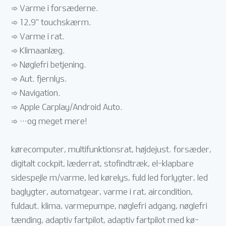
➾ Varme i forsæderne.
➾ 12,9'' touchskærm.
➾ Varme i rat.
➾ Klimaanlæg.
➾ Nøglefri betjening.
➾ Aut. fjernlys.
➾ Navigation.
➾ Apple Carplay/Android Auto.
➾ …og meget mere!
kørecomputer, multifunktionsrat, højdejust. forsæder,
digitalt cockpit, læderrat, stofindtræk, el-klapbare
sidespejle m/varme, led kørelys, fuld led forlygter, led
baglygter, automatgear, varme i rat, aircondition,
fuldaut. klima, varmepumpe, nøglefri adgang, nøglefri
tænding, adaptiv fartpilot, adaptiv fartpilot med kø-