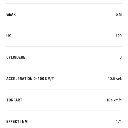
GEAR
6 M
HK
120
CYLINDERE
3
ACCELERATION 0-100 KM/T
10,6 sek
TOPFART
184 km/t
EFFEKT I NM
171