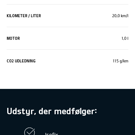
KILOMETER / LITER
20,0 km/l
MOTOR
1,0 l
CO
2
UDLEDNING
115 g/km
Udstyr, der medfølger:
Isofix