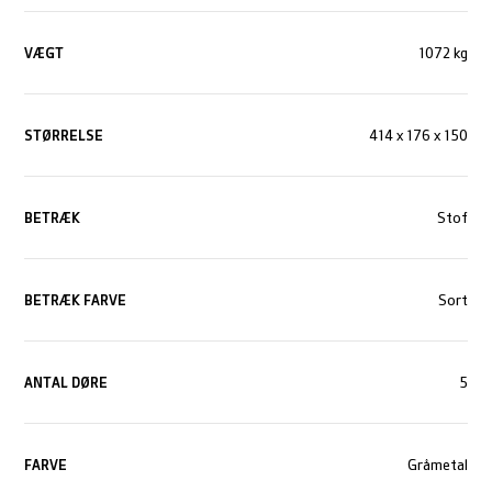
VÆGT
1072 kg
STØRRELSE
414 x 176 x 150
BETRÆK
Stof
BETRÆK FARVE
Sort
ANTAL DØRE
5
FARVE
Gråmetal