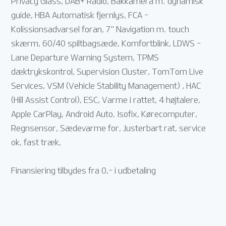
Privacy Glass, DAB+ Radio, Bakkamera m. dynamisk
guide, HBA Automatisk fjernlys, FCA -
Kolissionsadvarsel foran, 7" Navigation m. touch
skærm, 60/40 spiltbagsæde, Komfortblink, LDWS -
Lane Departure Warning System, TPMS
dæktrykskontrol, Supervision Cluster, TomTom Live
Services, VSM (Vehicle Stability Management) , HAC
(Hill Assist Control), ESC, Varme i rattet, 4 højtalere,
Apple CarPlay, Android Auto, Isofix, Kørecomputer,
Regnsensor, Sædevarme for, Justerbart rat, service
ok, fast træk,
Finansiering tilbydes fra 0,- i udbetaling