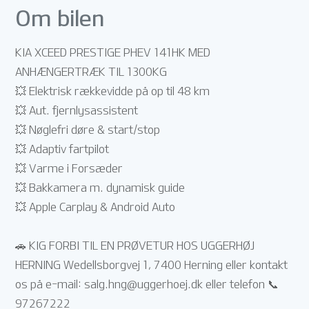
Om bilen
KIA XCEED PRESTIGE PHEV 141HK MED
ANHÆNGERTRÆK TIL 1300KG
💥 Elektrisk rækkevidde på op til 48 km
💥 Aut. fjernlysassistent
💥 Nøglefri døre & start/stop
💥 Adaptiv fartpilot
💥 Varme i Forsæder
💥 Bakkamera m. dynamisk guide
💥 Apple Carplay & Android Auto
🚗 KIG FORBI TIL EN PRØVETUR HOS UGGERHØJ
HERNING Wedellsborgvej 1, 7400 Herning eller kontakt
os på e-mail:
salg.hng@uggerhoej.dk
eller telefon 📞
97267222