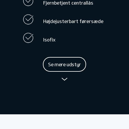
Fjernbetjent centrallås
Højdejusterbart førersæde
Isofix
Se mere udstyr