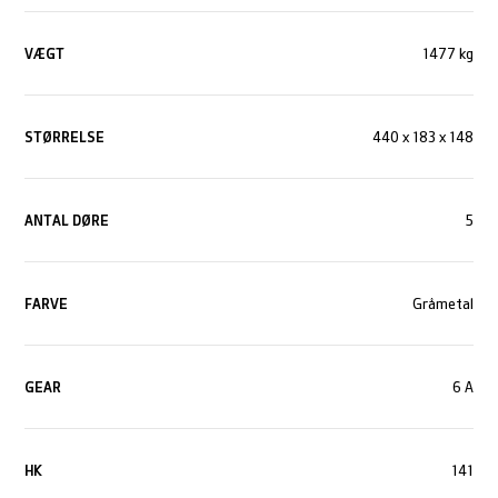
VÆGT
1477 kg
STØRRELSE
440 x 183 x 148
ANTAL DØRE
5
FARVE
Gråmetal
GEAR
6 A
HK
141