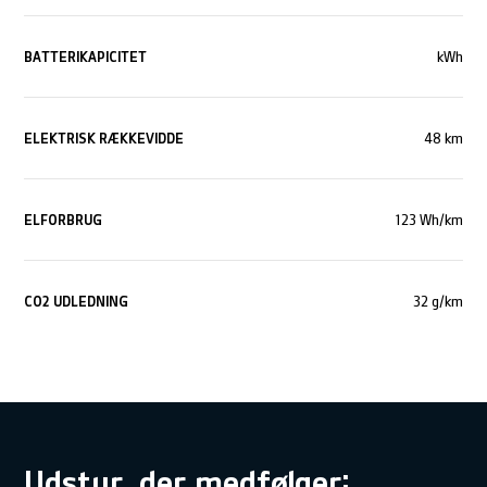
BATTERIKAPICITET
kWh
ELEKTRISK RÆKKEVIDDE
48 km
ELFORBRUG
123 Wh/km
CO
2
UDLEDNING
32 g/km
Udstyr, der medfølger: