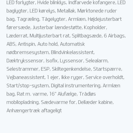
LED forlygter, Hvide blinklys, Indfarvede kofangere, LED
baglygter, LED kørelys, Metallak, Mørktonede ruder
bag, Tagræling, Tågelygter, Armlæn, Højdejusterbart
førersæde, Justerbar lændestøtte, Kopholder,
Læderrat, Multijusterbart rat, Splitbagsæde, 6 Airbags,
ABS, Antispin, Auto hold, Automatisk
nødbremsesystem, Blindvinkelassistent,
Dæktrykssensor, Isofix, Lyssensor, Selealarm,
Selestrammer, ESP, Skiltegenkendelse, Startspærre,
Vejbaneassistent, 1 ejer, Ikke ryger, Service overholdt,
Start/stop-system, Digital instrumentering, Armlæn
bag, Rat m. varme, 16" Alufælge, Trådløs
mobilopladning, Sædevarme for, Dellæder kabine,
Anhængertræk aftageligt