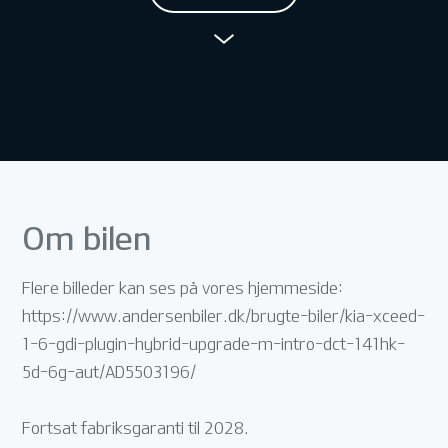
Om bilen
Flere billeder kan ses på vores hjemmeside:
https://www.andersenbiler.dk/brugte-biler/kia-xceed-
1-6-gdi-plugin-hybrid-upgrade-m-intro-dct-141hk-
5d-6g-aut/AD5503196/
Fortsat fabriksgaranti til 2028.