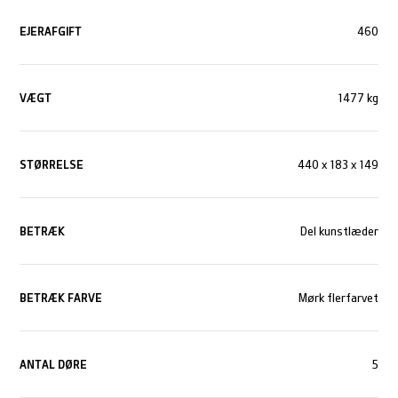
EJERAFGIFT
460
VÆGT
1477 kg
STØRRELSE
440 x 183 x 149
BETRÆK
Del kunstlæder
BETRÆK FARVE
Mørk flerfarvet
ANTAL DØRE
5