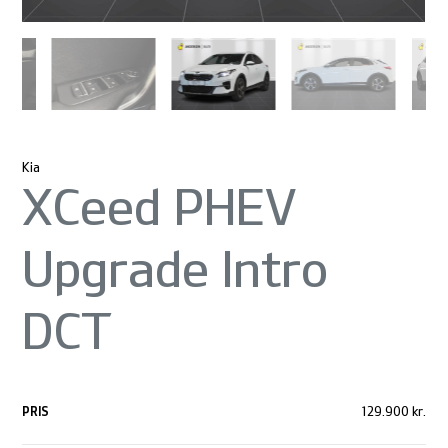
Kia
XCeed PHEV
Upgrade Intro
DCT
PRIS
129.900 kr.