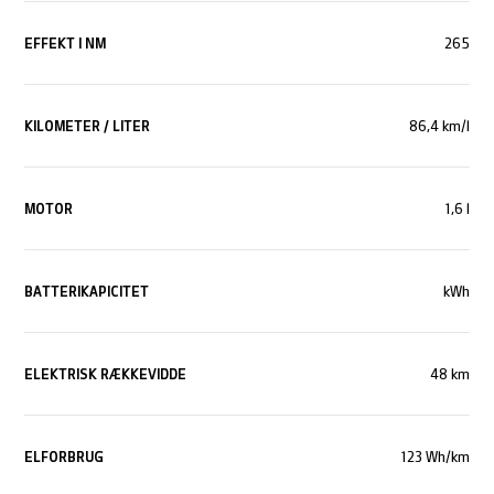
EFFEKT I NM
265
KILOMETER / LITER
86,4 km/l
MOTOR
1,6 l
BATTERIKAPICITET
kWh
ELEKTRISK RÆKKEVIDDE
48 km
ELFORBRUG
123 Wh/km